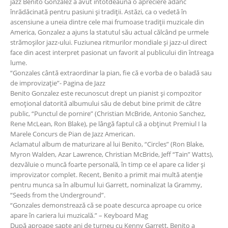
jazz Benito Gonzalez a avut întotdeauna o apreciere adânc
înrădăcinată pentru pasiuni și tradiţii. Astăzi, ca o vedetă în
ascensiune a uneia dintre cele mai frumoase tradiţii muzicale din
America, Gonzalez a ajuns la statutul său actual călcând pe urmele
strămoșilor jazz-ului. Fuziunea ritmurilor mondiale și jazz-ul direct
face din acest interpret pasionat un favorit al publicului din întreaga
lume.
“Gonzales cântă extraordinar la pian, fie că e vorba de o baladă sau
de improvizaţie”- Pagina de Jazz
Benito Gonzalez este recunoscut drept un pianist și compozitor
emoţional datorită albumului său de debut bine primit de către
public, “Punctul de pornire” (Christian McBride, Antonio Sanchez,
Rene McLean, Ron Blake), pe lângă faptul că a obţinut Premiul I la
Marele Concurs de Pian de Jazz American.
Aclamatul album de maturizare al lui Benito, “Circles” (Ron Blake,
Myron Walden, Azar Lawrence, Christian McBride, Jeff “Tain” Watts),
dezvăluie o muncă foarte personală, în timp ce el apare ca lider și
improvizator complet. Recent, Benito a primit mai multă atenţie
pentru munca sa în albumul lui Garrett, nominalizat la Grammy,
“Seeds from the Underground”.
“Gonzales demonstrează că se poate descurca aproape cu orice
apare în cariera lui muzicală.” – Keyboard Mag
După aproape șapte ani de turneu cu Kenny Garrett, Benito a