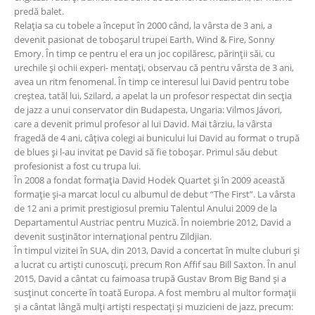
predă balet.
Relaţia sa cu tobele a început în 2000 când, la vârsta de 3 ani, a
devenit pasionat de toboșarul trupei Earth, Wind & Fire, Sonny
Emory. În timp ce pentru el era un joc copilăresc, părinţii săi, cu
urechile și ochii experi- mentaţi, observau că pentru vârsta de 3 ani,
avea un ritm fenomenal. În timp ce interesul lui David pentru tobe
creștea, tatăl lui, Szilard, a apelat la un profesor respectat din secţia
de jazz a unui conservator din Budapesta, Ungaria: Vilmos Jávori,
care a devenit primul profesor al lui David. Mai târziu, la vârsta
fragedă de 4 ani, câţiva colegi ai bunicului lui David au format o trupă
de blues și l-au invitat pe David să fie toboșar. Primul său debut
profesionist a fost cu trupa lui.
În 2008 a fondat formaţia David Hodek Quartet și în 2009 această
formaţie și-a marcat locul cu albumul de debut “The First”. La vârsta
de 12 ani a primit prestigiosul premiu Talentul Anului 2009 de la
Departamentul Austriac pentru Muzică. În noiembrie 2012, David a
devenit susținător internaţional pentru Zildjian.
În timpul vizitei în SUA, din 2013, David a concertat în multe cluburi și
a lucrat cu artiști cunoscuţi, precum Ron Affif sau Bill Saxton. În anul
2015, David a cântat cu faimoasa trupă Gustav Brom Big Band și a
susținut concerte în toată Europa. A fost membru al multor formaţii
și a cântat lângă mulţi artiști respectaţi și muzicieni de jazz, precum: