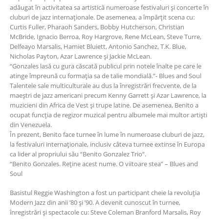
adăugat în activitatea sa artistică numeroase festivaluri și concerte în
cluburi de jazz internaţionale. De asemenea, a împărţit scena cu:
Curtis Fuller, Pharaoh Sanders, Bobby Hutcherson, Christian
McBride, Ignacio Berroa, Roy Hargrove, Rene McLean, Steve Turre,
Delfeayo Marsalis, Hamiet Bluiett, Antonio Sanchez, T.K. Blue,
Nicholas Payton, Azar Lawrence și Jackie McLean.
“Gonzales lasă cu gura căscată publicul prin notele înalte pe care le
atinge împreună cu formaţia sa de talie mondială.”- Blues and Soul
Talentele sale multiculturale au dus la înregistrări frecvente, de la
maeștri de jazz americani precum Kenny Garrett și Azar Lawrence, la
muzicieni din Africa de Vest și trupe latine. De asemenea, Benito a
ocupat funcţia de regizor muzical pentru albumele mai multor artiști
din Venezuela.
În prezent, Benito face turnee în lume în numeroase cluburi de jazz,
la festivaluri internaţionale, inclusiv câteva turnee extinse în Europa
ca lider al propriului său “Benito Gonzalez Trio“.
“Benito Gonzales. Reţine acest nume. O viitoare stea” – Blues and
Soul
Basistul Reggie Washington a fost un participant cheie la revoluţia
Modern Jazz din anii ’80 și ’90. A devenit cunoscut în turnee,
înregistrări și spectacole cu: Steve Coleman Branford Marsalis, Roy