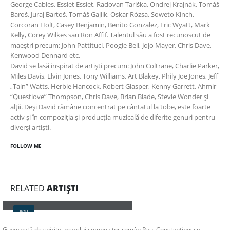
George Cables, Essiet Essiet, Radovan Tariška, Ondrej Krajnák, Tomáš
Baroš, Juraj Bartoš, Tomáš Gajlik, Oskar Rózsa, Soweto Kinch,
Corcoran Holt, Casey Benjamin, Benito Gonzalez, Eric Wyatt, Mark
Kelly, Corey Wilkes sau Ron Affif. Talentul său a fost recunoscut de
maeștri precum: John Pattituci, Poogie Bell, Jojo Mayer, Chris Dave,
Kenwood Dennard etc.
David se lasă inspirat de artiști precum: John Coltrane, Charlie Parker,
Miles Davis, Elvin Jones, Tony Williams, Art Blakey, Phily Joe Jones, Jeff
„Tain” Watts, Herbie Hancock, Robert Glasper, Kenny Garrett, Ahmir
“Questlove” Thompson, Chris Dave, Brian Blade, Stevie Wonder și
alţii. Deși David rămâne concentrat pe cântatul la tobe, este foarte
activ și în compoziţia și producţia muzicală de diferite genuri pentru
diverși artiști.
FOLLOW ME
RELATED
ARTIȘTI
Orchestra Simfonică a Filarmonicii
ROU
Guvernată de spiritul marelui compozitor român Paul Constantinescu,