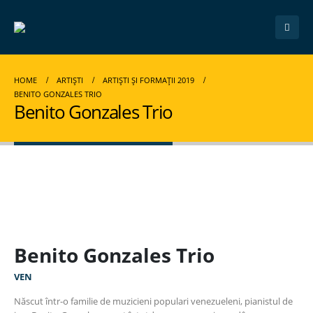
HOME
ARTIȘTI
ARTIȘTI ȘI FORMAȚII 2019
BENITO GONZALES TRIO
Benito Gonzales Trio
Benito Gonzales Trio
VEN
Născut într-o familie de muzicieni populari venezueleni, pianistul de