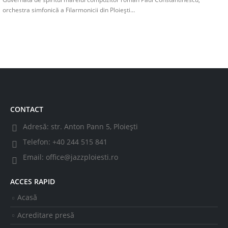
orchestra simfonică a Filarmonicii din Ploiești…
CONTACT
Adresă:
str. Anton Pann 5, Ploiești
Telefon:
+40 244 515 841
Email:
office@jazzploiesti.ro
ACCES RAPID
Acasă
Acreditare presă