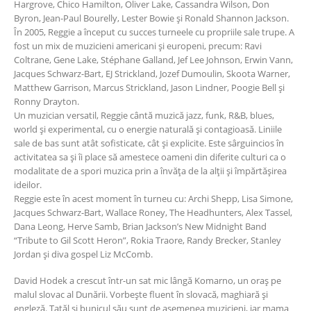
Hargrove, Chico Hamilton, Oliver Lake, Cassandra Wilson, Don
Byron, Jean-Paul Bourelly, Lester Bowie și Ronald Shannon Jackson.
În 2005, Reggie a început cu succes turneele cu propriile sale trupe. A
fost un mix de muzicieni americani și europeni, precum: Ravi
Coltrane, Gene Lake, Stéphane Galland, Jef Lee Johnson, Erwin Vann,
Jacques Schwarz-Bart, EJ Strickland, Jozef Dumoulin, Skoota Warner,
Matthew Garrison, Marcus Strickland, Jason Lindner, Poogie Bell și
Ronny Drayton.
Un muzician versatil, Reggie cântă muzică jazz, funk, R&B, blues,
world și experimental, cu o energie naturală și contagioasă. Liniile
sale de bas sunt atât sofisticate, cât și explicite. Este sârguincios în
activitatea sa și îi place să amestece oameni din diferite culturi ca o
modalitate de a spori muzica prin a învăţa de la alţii și împărtășirea
ideilor.
Reggie este în acest moment în turneu cu: Archi Shepp, Lisa Simone,
Jacques Schwarz-Bart, Wallace Roney, The Headhunters, Alex Tassel,
Dana Leong, Herve Samb, Brian Jackson’s New Midnight Band
“Tribute to Gil Scott Heron”, Rokia Traore, Randy Brecker, Stanley
Jordan și diva gospel Liz McComb.
David Hodek a crescut într-un sat mic lângă Komarno, un oraș pe
malul slovac al Dunării. Vorbește fluent în slovacă, maghiară și
engleză. Tatăl și bunicul său sunt de asemenea muzicieni, iar mama