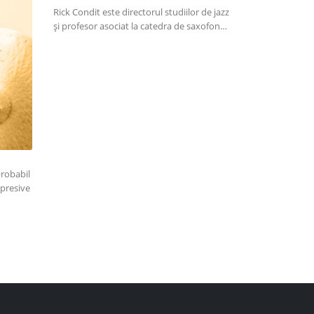
Rick Condit este directorul studiilor de jazz
Orchestra simf
și profesor asociat la catedra de saxofon…
Constantinescu
profesionistă 
probabil
xpresive