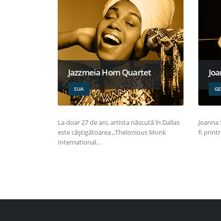
Jazzmeia Horn Quartet
Joa
SUA
GE
La doar 27 de ani, artista născută în Dallas
Joanna 
este câștigătoarea „Thelonious Monk
fi print
International…