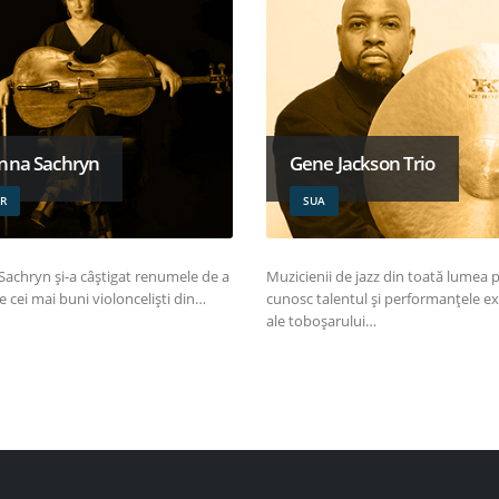
nna Sachryn
Gene Jackson Trio
R
SUA
Sachryn și-a câștigat renumele de a
Muzicienii de jazz din toată lumea 
re cei mai buni violonceliști din…
cunosc talentul și performanțele e
ale toboșarului…