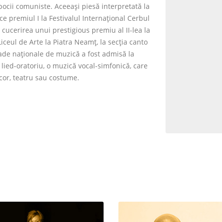
pocii comuniste. Aceeași piesă interpretată la
uce premiul I la Festivalul Internațional Cerbul
cucerirea unui prestigious premiu al II-lea la
iceul de Arte la Piatra Neamţ, la secţia canto
iade naţionale de muzică a fost admisă la
 lied-oratoriu, o muzică vocal-simfonică, care
ecor, teatru sau costume.