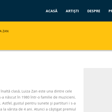
ACASĂ
ARTIȘTI
DESPRE
P
ZA ZAN
 înaltă clasă, Luiza Zan este una dintre cele
-a născut în 1980 într-o familie de muzicieni,
Astfel, gustul pentru sunete şi partituri i s-a
a la vârsta de 4 ani. Atunci a câștigat premiul