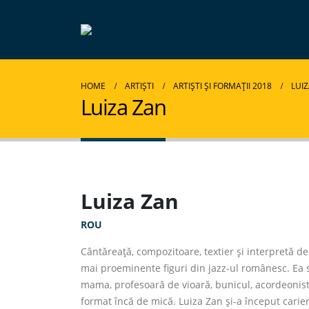
HOME
ARTIȘTI
ARTIȘTI ȘI FORMAȚII 2018
LUI
Luiza Zan
Luiza Zan
ROU
Cântăreață, compozitoare, textier și interpretă de
mai proeminente figuri din jazz-ul românesc. Ea s
mama, profesoară de vioară, bunicul, acordeonist. 
format încă de mică. Luiza Zan și-a început carier