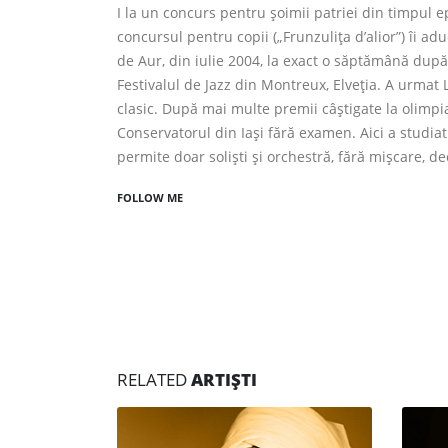
I la un concurs pentru șoimii patriei din timpul e
concursul pentru copii („Frunzuliţa d’alior”) îi ad
de Aur, din iulie 2004, la exact o săptămână după 
Festivalul de Jazz din Montreux, Elveția. A urmat L
clasic. După mai multe premii câştigate la olimp
Conservatorul din Iaşi fără examen. Aici a studiat
permite doar solişti şi orchestră, fără mişcare, d
FOLLOW ME
RELATED
ARTIȘTI