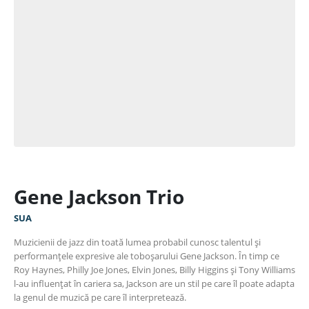
Gene Jackson Trio
SUA
Muzicienii de jazz din toată lumea probabil cunosc talentul și
performanțele expresive ale toboșarului Gene Jackson. În timp ce
Roy Haynes, Philly Joe Jones, Elvin Jones, Billy Higgins și Tony Williams
l-au influențat în cariera sa, Jackson are un stil pe care îl poate adapta
la genul de muzică pe care îl interpretează.