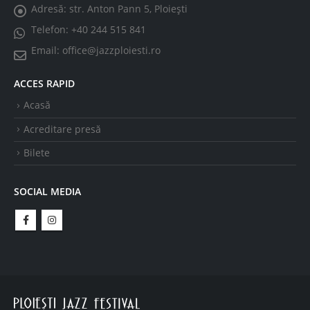
Adresă:
str. Anton Pann 5, Ploiești
Telefon:
+40 244 515 841
Email:
office@jazzploiesti.ro
ACCES RAPID
Acasă
Acreditare presă
Bilete
SOCIAL MEDIA