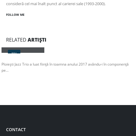
consideră cel mai înalt punct al carierei sale (1993-2000).
FOLLOW ME
RELATED
ARTIȘTI
Ploiești Jazz Trio
ROU
Ploiești Jazz Trio a luat ființă în toamna anului 2017 avându-i în componență
pe…
CONTACT