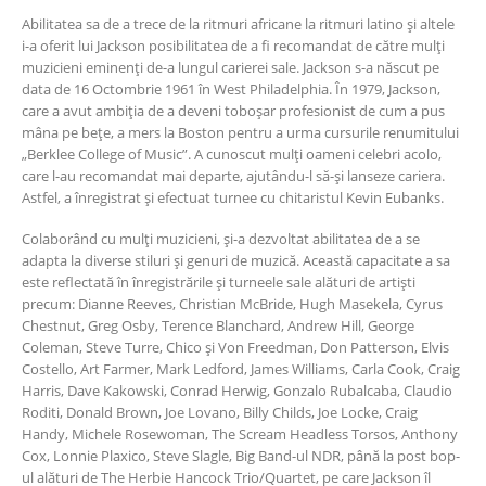
Abilitatea sa de a trece de la ritmuri africane la ritmuri latino și altele
i-a oferit lui Jackson posibilitatea de a fi recomandat de către mulți
muzicieni eminenți de-a lungul carierei sale. Jackson s-a născut pe
data de 16 Octombrie 1961 în West Philadelphia. În 1979, Jackson,
care a avut ambiția de a deveni toboșar profesionist de cum a pus
mâna pe bețe, a mers la Boston pentru a urma cursurile renumitului
„Berklee College of Music”. A cunoscut mulți oameni celebri acolo,
care l-au recomandat mai departe, ajutându-l să-și lanseze cariera.
Astfel, a înregistrat și efectuat turnee cu chitaristul Kevin Eubanks.
Colaborând cu mulți muzicieni, și-a dezvoltat abilitatea de a se
adapta la diverse stiluri și genuri de muzică. Această capacitate a sa
este reflectată în înregistrările și turneele sale alături de artiști
precum: Dianne Reeves, Christian McBride, Hugh Masekela, Cyrus
Chestnut, Greg Osby, Terence Blanchard, Andrew Hill, George
Coleman, Steve Turre, Chico și Von Freedman, Don Patterson, Elvis
Costello, Art Farmer, Mark Ledford, James Williams, Carla Cook, Craig
Harris, Dave Kakowski, Conrad Herwig, Gonzalo Rubalcaba, Claudio
Roditi, Donald Brown, Joe Lovano, Billy Childs, Joe Locke, Craig
Handy, Michele Rosewoman, The Scream Headless Torsos, Anthony
Cox, Lonnie Plaxico, Steve Slagle, Big Band-ul NDR, până la post bop-
ul alături de The Herbie Hancock Trio/Quartet, pe care Jackson îl